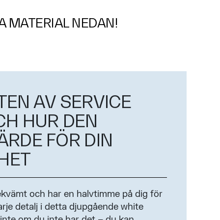
RA MATERIAL NEDAN!
TEN AV SERVICE
CH HUR DEN
ÄRDE FÖR DIN
HET
 bekvämt och har en halvtimme på dig för
rje detalj i detta djupgående white
inte om du inte har det – du kan