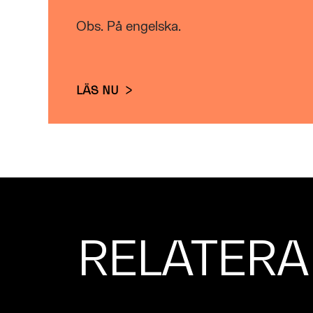
Obs. På engelska.
LÄS NU
RELATERA