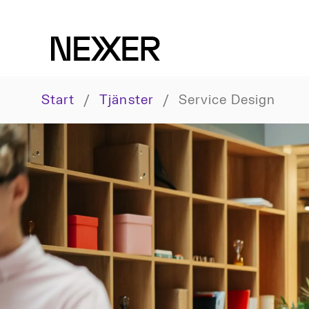
Start
/
Tjänster
/
Service Design