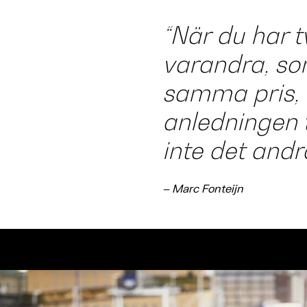
“När du har t
varandra, som
samma pris, 
anledningen t
inte det andra
– Marc Fonteijn