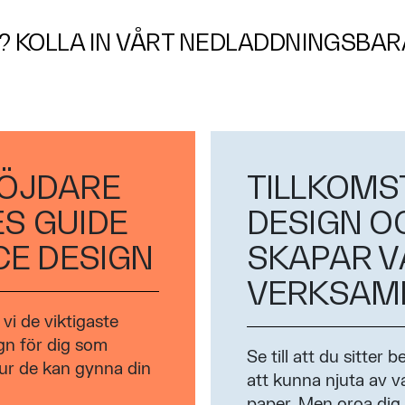
E? KOLLA IN VÅRT NEDLADDNINGSBA
NÖJDARE
TILLKOMS
ES GUIDE
DESIGN O
CE DESIGN
SKAPAR V
VERKSAM
 vi de viktigaste
gn för dig som
Se till att du sitter
ur de kan gynna din
att kunna njuta av va
paper. Men oroa dig 