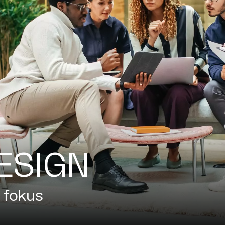
ESIGN
 fokus