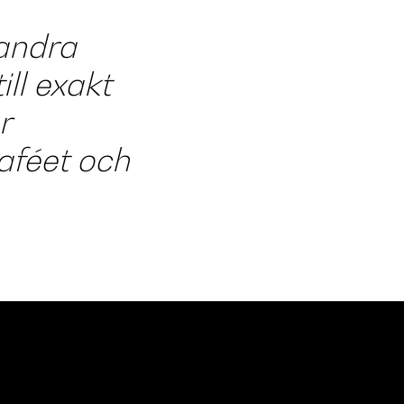
randra
ll exakt
r
kaféet och