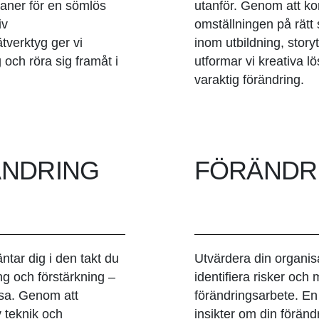
laner för en sömlös
utanför. Genom att kon
iv
omställningen på rätt
verktyg ger vi
inom utbildning, storyt
 och röra sig framåt i
utformar vi kreativa
varaktig förändring.
ÄNDRING
FÖRÄNDR
äntar dig i den takt du
Utvärdera din organisa
ng och förstärkning –
identifiera risker och m
esa. Genom att
förändringsarbete. En
v teknik och
insikter om din föränd