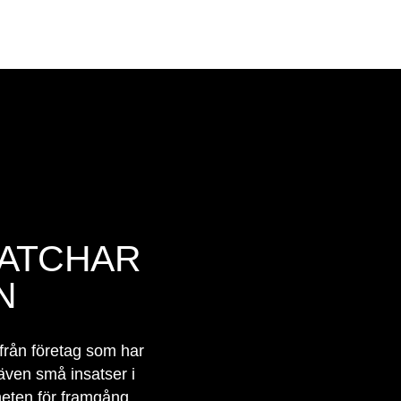
ATCHAR
N
 från företag som har
även små insatser i
kheten för framgång.