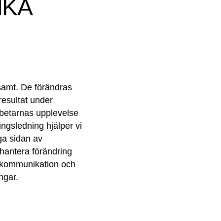
IKA
amt. De förändras
resultat under
betarnas upplevelse
ngsledning hjälper vi
ga sidan av
 hantera förändring
gskommunikation och
ngar.