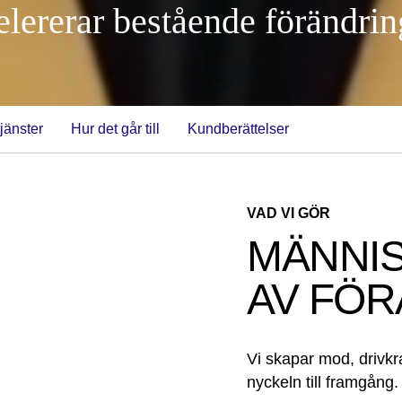
elererar bestående förändri
tjänster
Hur det går till
Kundberättelser
VAD VI GÖR
MÄNNIS
AV FÖ
Vi skapar mod, drivkr
nyckeln till framgång.