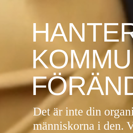
HANTE
KOMMU
FÖRÄN
Det är inte din organ
människorna i den. V