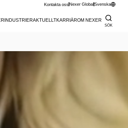
Nexer Global
Svenska
Kontakta oss
ER
INDUSTRIER
AKTUELLT
KARRIÄR
OM NEXER
SÖK