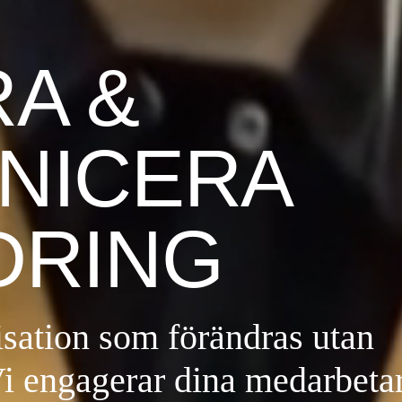
RA &
NICERA
DRING
isation som förändras utan
i engagerar dina medarbeta