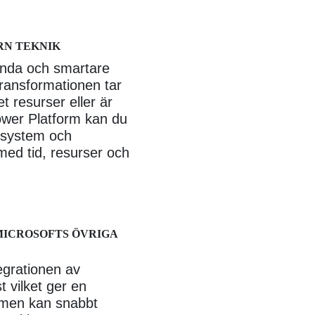
RN TEKNIK
unda och smartare
transformationen tar
et resurser eller är
Power Platform kan du
y-system och
med tid, resurser och
MICROSOFTS ÖVRIGA
egrationen av
 vilket ger en
ormen kan snabbt