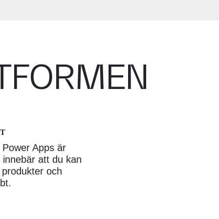
TTFORMEN
ET
d Power Apps är
et innebär att du kan
a produkter och
bt.