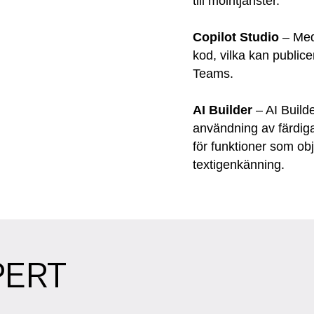
till molntjänster.
Copilot Studio
– Med
kod, vilka kan publice
Teams.
AI Builder
– AI Build
användning av färdig
för funktioner som obj
textigenkänning.
PERT