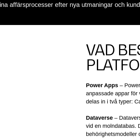
dina affärsprocesser efter nya utmaningar och ku
VAD BE
PLATFO
Power Apps
– Power 
anpassade appar för 
delas in i två typer:
Dataverse
– Datavers
vid en molndatabas. D
behörighetsmodeller oc