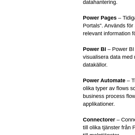
datahantering.
Power Pages
– Tidig
Portals”. Används för a
relevant information 
Power BI
– Power BI 
visualisera data med m
datakällor.
Power Automate
– T
olika typer av flows 
business process flow
applikationer.
Connectorer
– Conne
till olika tjänster fr