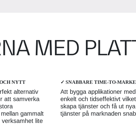
NA MED PLA
OCH NYTT
✓ SNABBARE TIME-TO-MARK
fekt alternativ
Att bygga applikationer me
ter att samverka
enkelt och tidseffektivt vilk
stora
skapa tjänster och få ut ny
ga mellan gammalt
tjänster på marknaden snab
 verksamhet lite