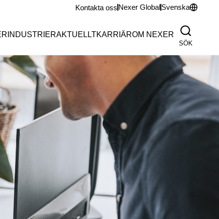
Nexer Global
Svenska
Kontakta oss
ER
INDUSTRIER
AKTUELLT
KARRIÄR
OM NEXER
SÖK