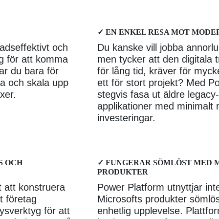
✓ EN ENKEL RESA MOT MODE
adseffektivt och
Du kanske vill jobba annorl
ng för att komma
men tycker att den digitala 
ar du bara för
för lång tid, kräver för myck
a och skala upp
ett för stort projekt? Med 
xer.
stegvis fasa ut äldre legac
applikationer med minimalt 
investeringar.
S OCH
✓ FUNGERAR SÖMLÖST MED 
PRODUKTER
 att konstruera
Power Platform utnyttjar int
t företag
Microsofts produkter sömlöst
sverktyg för att
enhetlig upplevelse. Plattf