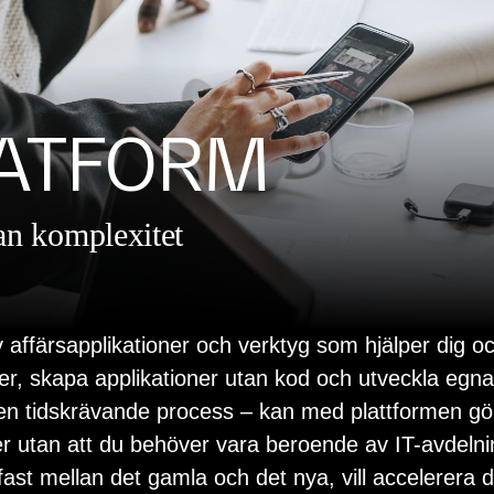
ATFORM
tan komplexitet
 affärsapplikationer och verktyg som hjälper dig och
r, skapa applikationer utan kod och utveckla egna
en tidskrävande process – kan med plattformen gö
der utan att du behöver vara beroende av IT-avdeln
fast mellan det gamla och det nya, vill accelerera di