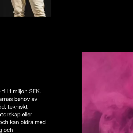
ill 1 miljon SEK.
narnas behov av
öd, tekniskt
torskap eller
 och kan bidra med
ng och