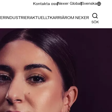
Nexer Global
Svenska
Kontakta oss
TER
INDUSTRIER
AKTUELLT
KARRIÄR
OM NEXER
SÖK