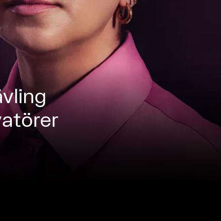
vling
vatörer