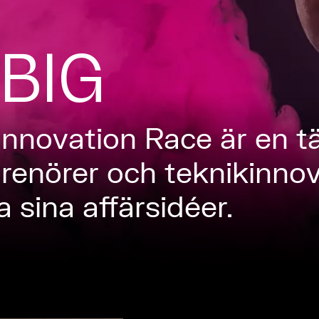
BIG
nnovation Race är en tä
eprenörer och teknikinno
a sina affärsidéer.