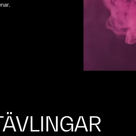
nar.
TÄVLINGAR