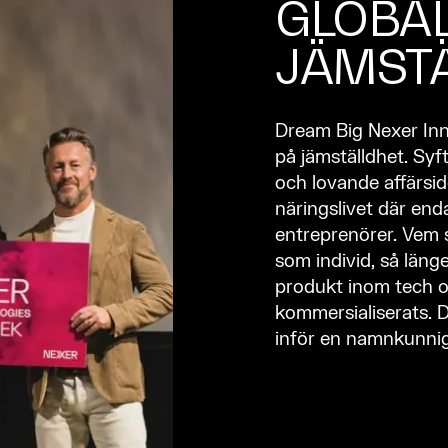
GLOBA
JÄMST
Dream Big Nexer Inn
på jämställdhet. Syf
och lovande affärsid
näringslivet där enda
entreprenörer. Vem s
som individ, så länge
produkt inom tech oc
kommersialiserats. D
inför en namnkunnig