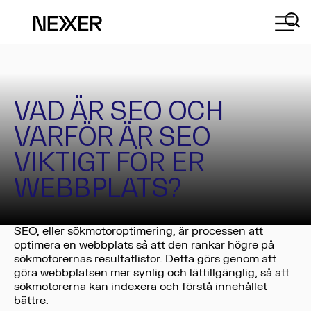
VAD ÄR SEO
VARFÖR SEO
VÅRA TJÄNSTER
TRE FAKTORER
VAD ÄR SEO OCH
VARFÖR ÄR SEO
VIKTIGT FÖR ER
WEBBPLATS?
SEO, eller sökmotoroptimering, är processen att
optimera en webbplats så att den rankar högre på
sökmotorernas resultatlistor. Detta görs genom att
göra webbplatsen mer synlig och lättillgänglig, så att
sökmotorerna kan indexera och förstå innehållet
bättre.