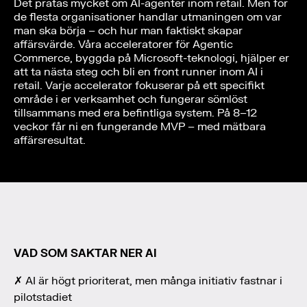
Det pratas mycket om AI-agenter inom retail. Men för
de flesta organisationer handlar utmaningen om var
man ska börja – och hur man faktiskt skapar
affärsvärde. Våra acceleratorer för Agentic
Commerce, byggda på Microsoft-teknologi, hjälper er
att ta nästa steg och bli en front runner inom AI i
retail. Varje accelerator fokuserar på ett specifikt
område i er verksamhet och fungerar sömlöst
tillsammans med era befintliga system. På 8–12
veckor får ni en fungerande MVP – med mätbara
affärsresultat.
VAD SOM SAKTAR NER AI
✗ AI är högt prioriterat, men många initiativ fastnar i
pilotstadiet