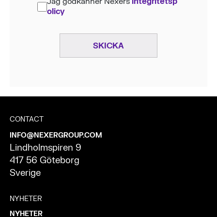
Jag godkänner Nexers
integritetsp
olicy
SKICKA
CONTACT
INFO@NEXERGROUP.COM
Lindholmspiren 9
417 56 Göteborg
Sverige
NYHETER
NYHETER