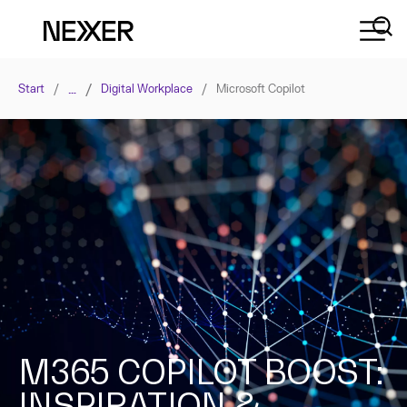
…
/
Start
/
Digital Workplace
/
Microsoft Copilot
M365 COPILOT BOOST:
INSPIRATION &