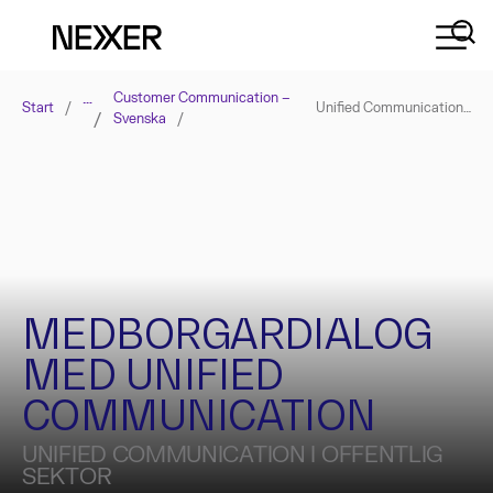
…
Customer Communication –
Start
/
Unified Communication – Public
/
Svenska
/
MEDBORGARDIALOG
MED UNIFIED
COMMUNICATION
UNIFIED COMMUNICATION I OFFENTLIG
SEKTOR