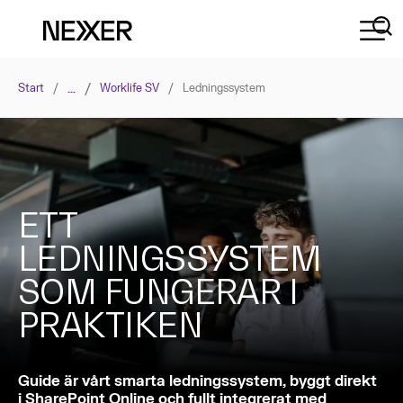
…
/
Start
/
Worklife SV
/
Ledningssystem
ETT
LEDNINGSSYSTEM
SOM FUNGERAR I
PRAKTIKEN
Guide är vårt smarta ledningssystem, byggt direkt
i SharePoint Online och fullt integrerat med