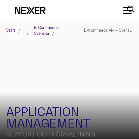
…
E-Commerce –
Start
/
E-Commerce AM – Svenska
/
Svenska
/
APPLICATION
MANAGEMENT
SUPPORT OCH FÖRVALTNING