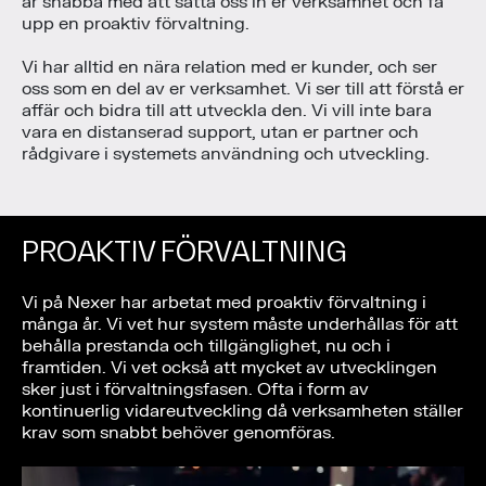
är snabba med att sätta oss in er verksamhet och få
upp en proaktiv förvaltning.
Vi har alltid en nära relation med er kunder, och ser
oss som en del av er verksamhet. Vi ser till att förstå er
affär och bidra till att utveckla den. Vi vill inte bara
vara en distanserad support, utan er partner och
rådgivare i systemets användning och utveckling.
PROAKTIV FÖRVALTNING
Vi på Nexer har arbetat med proaktiv förvaltning i
många år. Vi vet hur system måste underhållas för att
behålla prestanda och tillgänglighet, nu och i
framtiden. Vi vet också att mycket av utvecklingen
sker just i förvaltningsfasen. Ofta i form av
kontinuerlig vidareutveckling då verksamheten ställer
krav som snabbt behöver genomföras.