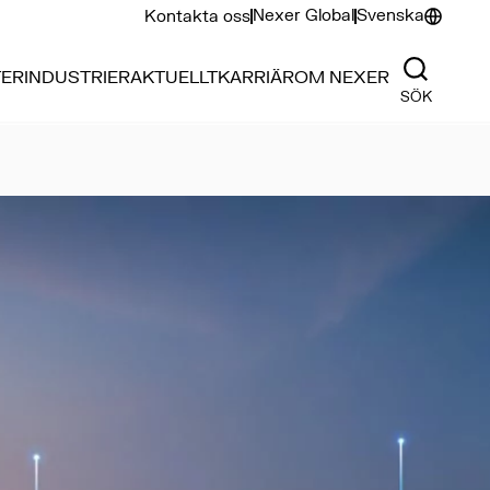
Nexer Global
Svenska
Kontakta oss
TER
INDUSTRIER
AKTUELLT
KARRIÄR
OM NEXER
SÖK