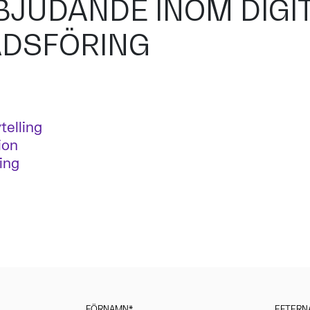
BJUDANDE INOM DIGI
DSFÖRING
telling
ion
ing
FÖRNAMN
*
EFTERN