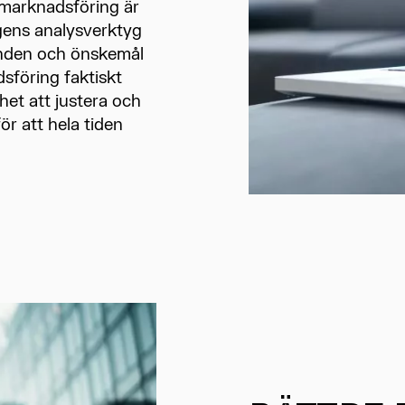
 marknadsföring är
gens analysverktyg
enden och önskemål
dsföring faktiskt
ghet att justera och
ör att hela tiden