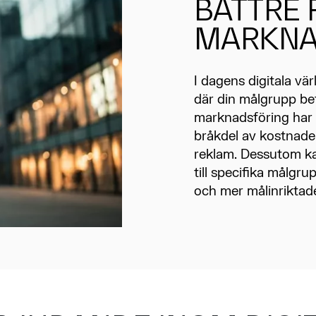
BÄTTRE 
MARKNA
I dagens digitala vär
där din målgrupp bef
marknadsföring har du
bråkdel av kostnaden
reklam. Dessutom ka
till specifika målgr
och mer målinriktade