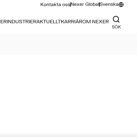
Nexer Global
Svenska
Kontakta oss
TER
INDUSTRIER
AKTUELLT
KARRIÄR
OM NEXER
SÖK