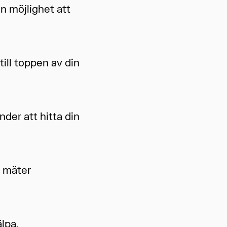
n möjlighet att
ill toppen av din
der att hitta din
u mäter
pa.​