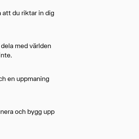
tt du riktar in dig
t dela med världen
inte.
 och en uppmaning
lanera och bygg upp