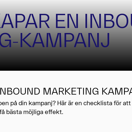
KAPAR EN INB
G-KAMPANJ
 INBOUND MARKETING KAMP
n på din kampanj? Här är en checklista för att s
 få bästa möjliga effekt.