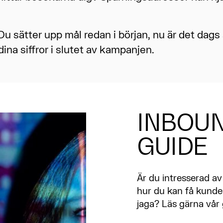
Du sätter upp mål redan i början, nu är det dags a
na siffror i slutet av kampanjen.​
INBOU
GUIDE
Är du intresserad a
hur du kan få kunder 
jaga? Läs gärna vår 