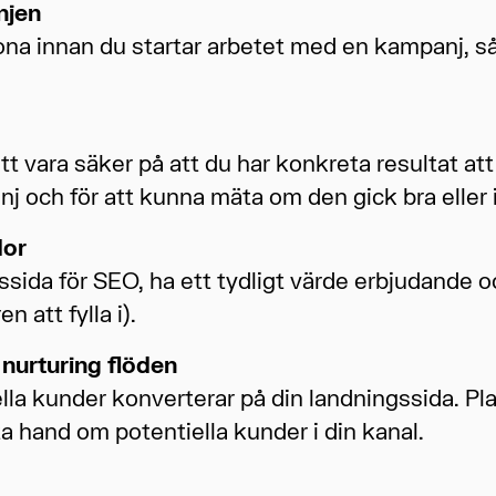
njen
na innan du startar arbetet med en kampanj, så a
t vara säker på att du har konkreta resultat at
anj och för att kunna mäta om den gick bra eller 
dor
gssida för SEO, ha ett tydligt värde erbjudande
n att fylla i).
nurturing flöden
ella kunder konverterar på din landningssida. P
a hand om potentiella kunder i din kanal.