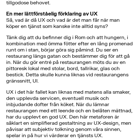
tillgodose behovet.
En mer lättförståelig förklaring av UX
Så, vad är då UX och vad är det man får när man
köper en tjänst som kanske inte alltid syns?
Tänk dig att du befinner dig i Rom och att hungern, i
kombination med ömma fötter efter en lång promenad
runt om i stan, börjar göra sig påmind. Du ser en
restaurang längs gatan och bestämmer dig för att gå
in. När du gör entré på restaurangen möts du av en
pittoresk lokal med stolar, bord, tallrikar, glas och
bestick. Detta skulle kunna liknas vid restaurangens
gränssnitt, UI.
UX i det här fallet kan liknas med matens alla smaker,
den upplevda servicen, eventuell musik och
inbjudande dofter från köket. När du lämnar
restaurangen med ett leende och en belåten mättnad,
har du upplevt en god UX. Den här metaforen är
såklart en simplifierad gestaltning av UX-design, men
påvisar att subjektiv tolkning genom våra sinnen,
spelar in på hur vi värderar en tjänsts UX.