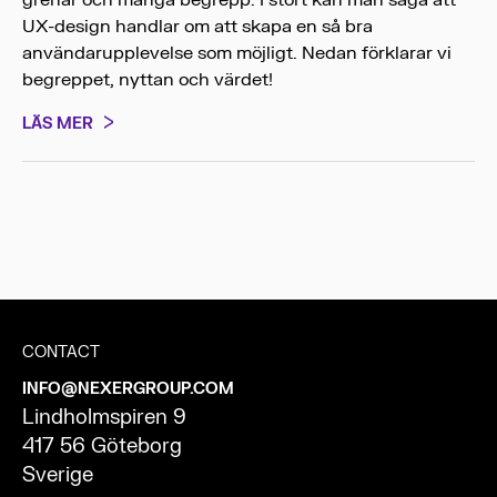
grenar och många begrepp. I stort kan man säga att
UX-design handlar om att skapa en så bra
användarupplevelse som möjligt. Nedan förklarar vi
begreppet, nyttan och värdet!
LÄS MER
CONTACT
INFO@NEXERGROUP.COM
Lindholmspiren 9
417 56 Göteborg
Sverige