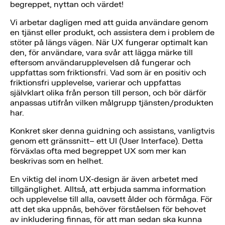
begreppet, nyttan och värdet!
Vi arbetar dagligen med att guida användare genom
en tjänst eller produkt, och assistera dem i problem de
stöter på längs vägen. När UX fungerar optimalt kan
den, för användare, vara svår att lägga märke till
eftersom användarupplevelsen då fungerar och
uppfattas som friktionsfri. Vad som är en positiv och
friktionsfri upplevelse, varierar och uppfattas
självklart olika från person till person, och bör därför
anpassas utifrån vilken målgrupp tjänsten/produkten
har.
Konkret sker denna guidning och assistans, vanligtvis
genom ett gränssnitt– ett UI (User Interface). Detta
förväxlas ofta med begreppet UX som mer kan
beskrivas som en helhet.
En viktig del inom UX-design är även arbetet med
tillgänglighet. Alltså, att erbjuda samma information
och upplevelse till alla, oavsett ålder och förmåga. För
att det ska uppnås, behöver förståelsen för behovet
av inkludering finnas, för att man sedan ska kunna