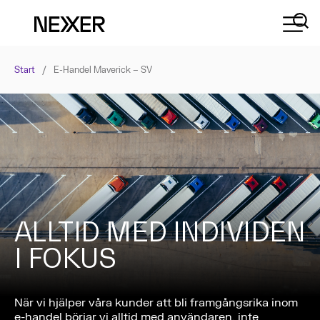
Start
/
E-Handel Maverick – SV
ALLTID MED INDIVIDEN
I FOKUS
När vi hjälper våra kunder att bli framgångsrika inom
e-handel börjar vi alltid med användaren, inte