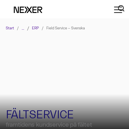
…
/
Start
/
ERP
/
Field Service – Svenska
FÄLTSERVICE
framtidens kundservice på fältet