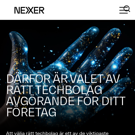
DÄRFÖR ÄR VALET AV
RÄTT TECHBOLAG
AVGÖRANDE FÖR DITT
FÖRETAG
Att välja rätt techbolag är ett av de viktigaste