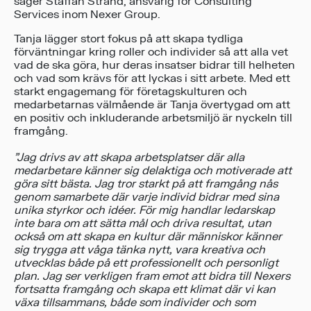
säger Staffan Strand, ansvarig för Consulting
Services inom Nexer Group.
Tanja lägger stort fokus på att skapa tydliga
förväntningar kring roller och individer så att alla vet
vad de ska göra, hur deras insatser bidrar till helheten
och vad som krävs för att lyckas i sitt arbete. Med ett
starkt engagemang för företagskulturen och
medarbetarnas välmående är Tanja övertygad om att
en positiv och inkluderande arbetsmiljö är nyckeln till
framgång.
”Jag drivs av att skapa arbetsplatser där alla
medarbetare känner sig delaktiga och motiverade att
göra sitt bästa. Jag tror starkt på att framgång nås
genom samarbete där varje individ bidrar med sina
unika styrkor och idéer. För mig handlar ledarskap
inte bara om att sätta mål och driva resultat, utan
också om att skapa en kultur där människor känner
sig trygga att våga tänka nytt, vara kreativa och
utvecklas både på ett professionellt och personligt
plan. Jag ser verkligen fram emot att bidra till Nexers
fortsatta framgång och skapa ett klimat där vi kan
växa tillsammans, både som individer och som