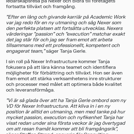
ledarskapsresa på Nexer och bidra till företagets
fortsatta tillväxt och framgång.
”Efter en lång och givande karriär på Academic Work
var jag redo för en ny utmaning och såg Nexer som
den perfekta platsen att fortsätta utvecklas. Nexers
värderingar ”passion” och ”execution” matchar exakt
det jag står för och jag ser fram emot att arbeta
tillsammans med ett professionellt, kompetent och
engagerat team,”
säger Tanja Gerle.
I sin roll på Nexer Infrastructure kommer Tanja
fokusera på att lära känna teamet och identifiera
möjligheter för förbättring och tillväxt. Hon ser även
fram emot att stärka verksamhetens inre strukturer
och processer med målet att optimera både kvalitet
och leveransförmåga.
”Vi är så glada över att ha Tanja Gerle ombord som ny
VD för Nexer Infrastructure. Att kliva in i en ny
position är alltid en utmaning, men med tanke på hur
mycket passion, execution och nyfikenhet Tanja har
visat redan under sina första veckor är jag övertygad
om att resan framåt kommer att bli framgångsrik”,