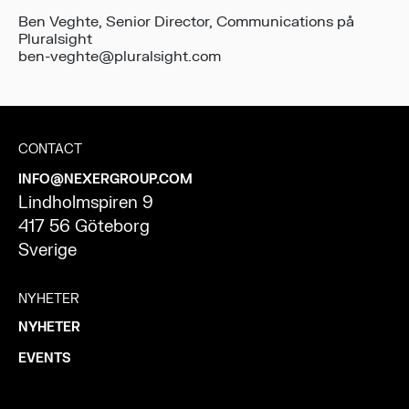
Ben Veghte, Senior Director, Communications på
Pluralsight
ben-veghte@pluralsight.com
CONTACT
INFO@NEXERGROUP.COM
Lindholmspiren 9
417 56 Göteborg
Sverige
NYHETER
NYHETER
EVENTS