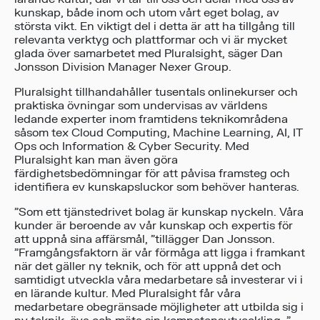
kunskap, både inom och utom vårt eget bolag, av
största vikt. En viktigt del i detta är att ha tillgång till
relevanta verktyg och plattformar och vi är mycket
glada över samarbetet med Pluralsight, säger Dan
Jonsson Division Manager Nexer Group.
Pluralsight tillhandahåller tusentals onlinekurser och
praktiska övningar som undervisas av världens
ledande experter inom framtidens teknikområdena
såsom tex Cloud Computing, Machine Learning, AI, IT
Ops och Information & Cyber Security. Med
Pluralsight kan man även göra
färdighetsbedömningar för att påvisa framsteg och
identifiera ev kunskapsluckor som behöver hanteras.
”Som ett tjänstedrivet bolag är kunskap nyckeln. Våra
kunder är beroende av vår kunskap och expertis för
att uppnå sina affärsmål, ”tillägger Dan Jonsson.
”Framgångsfaktorn är vår förmåga att ligga i framkant
när det gäller ny teknik, och för att uppnå det och
samtidigt utveckla våra medarbetare så investerar vi i
en lärande kultur. Med Pluralsight får våra
medarbetare obegränsade möjligheter att utbilda sig i