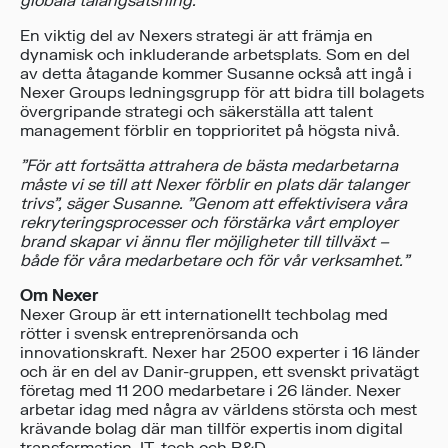
globala talangsatsning.
”
En viktig del av Nexers strategi är att främja en
dynamisk och inkluderande arbetsplats. Som en del
av detta åtagande kommer Susanne också att ingå i
Nexer Groups ledningsgrupp för att bidra till bolagets
övergripande strategi och säkerställa att talent
management förblir en topprioritet på högsta nivå.
”För att fortsätta attrahera de bästa medarbetarna
måste vi se till att Nexer förblir en plats där talanger
trivs”, säger Susanne. ”Genom att effektivisera våra
rekryteringsprocesser och förstärka vårt employer
brand skapar vi ännu fler möjligheter till tillväxt –
både för våra medarbetare och för vår verksamhet.”
Om Nexer
Nexer Group är ett internationellt techbolag med
rötter i svensk entreprenörsanda och
innovationskraft. Nexer har 2500 experter i 16 länder
och är en del av Danir-gruppen, ett svenskt privatägt
företag med 11 200 medarbetare i 26 länder. Nexer
arbetar idag med några av världens största och mest
krävande bolag där man tillför expertis inom digital