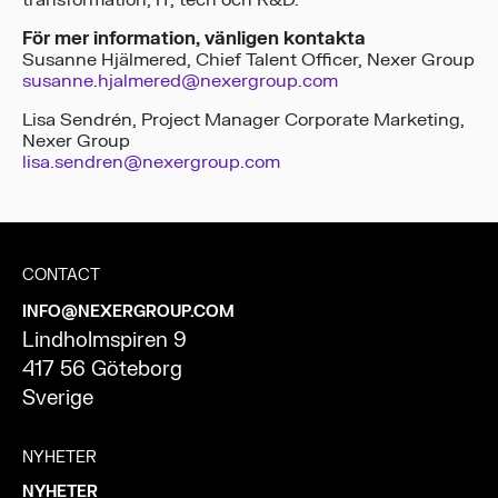
transformation, IT, tech och R&D.
För mer information, vänligen kontakta
Susanne Hjälmered, Chief Talent Officer, Nexer Group
susanne.hjalmered@nexergroup.com
Lisa Sendrén, Project Manager Corporate Marketing,
Nexer Group
lisa.sendren@nexergroup.com
CONTACT
INFO@NEXERGROUP.COM
Lindholmspiren 9
417 56 Göteborg
Sverige
NYHETER
NYHETER