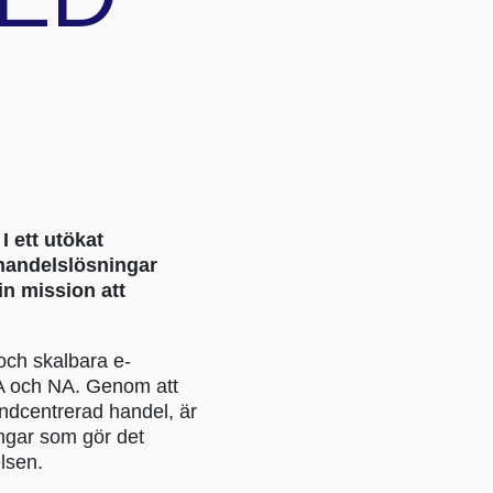
I ett utökat
 handelslösningar
in mission att
 och skalbara e-
EA och NA. Genom att
undcentrerad handel, är
ingar som gör det
elsen.