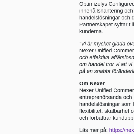
Optimizelys Configured
innehållshantering oc
handelslösningar och 
Partnerskapet syftar ti
kunderna.
”Vi är mycket glada öve
Nexer Unified Comme
och effektiva affärslö
om handel tror vi att v
på en snabbt föränderl
Om Nexer
Nexer Unified Commerce
entreprenörsanda och 
handelslösningar som h
flexibilitet, skalbarhe
och förbättrar kundupp
Läs mer på:
https://ne