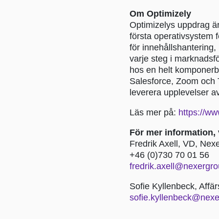
Om Optimizely
Optimizelys uppdrag är
första operativsystem
för innehållshantering
varje steg i marknadsfö
hos en helt komponerba
Salesforce, Zoom och T
leverera upplevelser av
Läs mer på:
https://ww
För mer information, 
Fredrik Axell, VD, Ne
+46 (0)730 70 01 56
fredrik.axell@nexergr
Sofie Kyllenbeck, Aff
sofie.kyllenbeck@nex