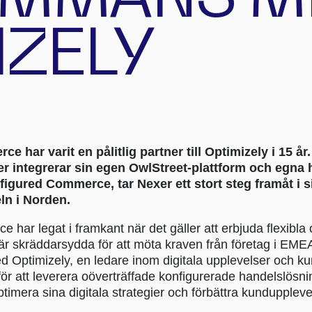
IZELY
 har varit en pålitlig partner till Optimizely i 15 år. 
er integrerar sin egen OwlStreet-plattform och egna
gured Commerce, tar Nexer ett stort steg framåt i s
ln i Norden.
har legat i framkant när det gäller att erbjuda flexibla
är skräddarsydda för att möta kraven från företag i EM
d Optimizely, en ledare inom digitala upplevelser och k
för att leverera oöverträffade konfigurerade handelslösn
optimera sina digitala strategier och förbättra kundupplev