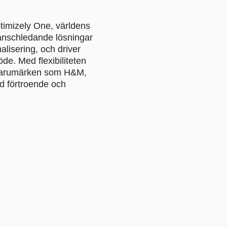
ptimizely One, världens
anschledande lösningar
lisering, och driver
de. Med flexibiliteten
a varumärken som H&M,
d förtroende och