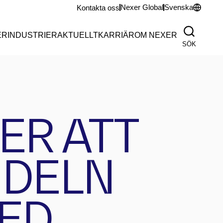
Nexer Global
Svenska
Kontakta oss
ER
INDUSTRIER
AKTUELLT
KARRIÄR
OM NEXER
SÖK
ER ATT
NDELN
ED