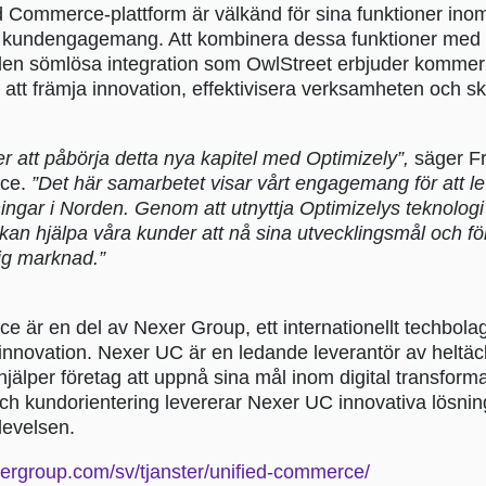
 Commerce-plattform är välkänd för sina funktioner inom
h kundengagemang. Att kombinera dessa funktioner med
den sömlösa integration som OwlStreet erbjuder kommer 
ll att främja innovation, effektivisera verksamheten och s
r att påbörja detta nya kapitel med Optimizely”,
säger Fr
rce.
”Det här samarbetet visar vårt engagemang för att l
sningar i Norden. Genom att utnyttja Optimizelys teknolog
i kan hjälpa våra kunder att nå sina utvecklingsmål och fö
ig marknad.”
 är en del av Nexer Group, ett internationellt techbolag
innovation. Nexer UC är en ledande leverantör av heltä
jälper företag att uppnå sina mål inom digital transform
t och kundorientering levererar Nexer UC innovativa lösning
levelsen.
xergroup.com/sv/tjanster/unified-commerce/