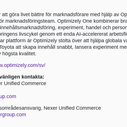
 att göra livet bättre för marknadsförare med hjälp av O
 för marknadsföringsteam. Optimizely One kombinerar br
, innehållsmarknadsföring, experiment, handel och persona
ringens livscykel genom ett enda AI-accelererat arbetsflö
r plattform är Optimizely stolta över att hjälpa global
oyota att skapa innehåll snabbt, lansera experiment me
 högsta kvalitet.
w.optimizely.com/sv/
vänligen kontakta:
xer Unified Commerce
oup.com
ärsområdesansvarig, Nexer Unified Commerce
ergroup.com