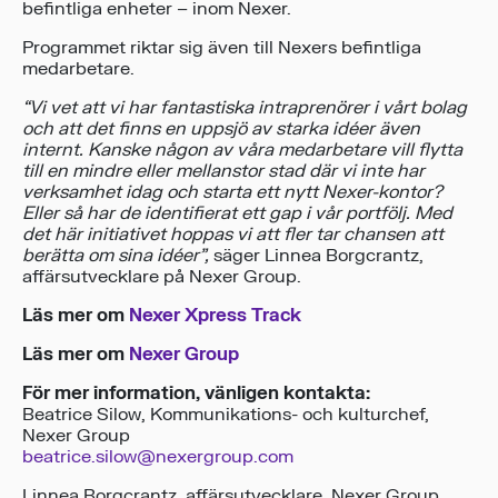
befintliga enheter – inom Nexer.
Programmet riktar sig även till Nexers befintliga
medarbetare.
“Vi vet att vi har fantastiska intraprenörer i vårt bolag
och att det finns en uppsjö av starka idéer även
internt. Kanske någon av våra medarbetare vill flytta
till en mindre eller mellanstor stad där vi inte har
verksamhet idag och starta ett nytt Nexer-kontor?
Eller så har de identifierat ett gap i vår portfölj. Med
det här initiativet hoppas vi att fler tar chansen att
berätta om sina idéer”,
säger Linnea Borgcrantz,
affärsutvecklare på Nexer Group.
Läs mer om
Nexer Xpress Track
Läs mer om
Nexer Group
För mer information, vänligen kontakta:
Beatrice Silow, Kommunikations- och kulturchef,
Nexer Group
beatrice.silow@nexergroup.com
Linnea Borgcrantz, affärsutvecklare, Nexer Group