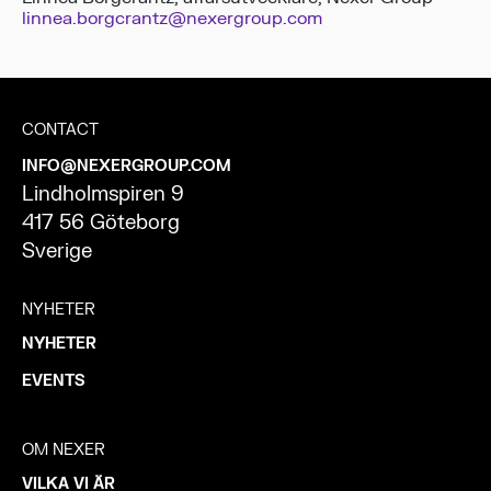
linnea.borgcrantz@nexergroup.com
CONTACT
INFO@NEXERGROUP.COM
Lindholmspiren 9
417 56 Göteborg
Sverige
NYHETER
NYHETER
EVENTS
OM NEXER
VILKA VI ÄR