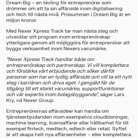
Dream Big – en tävling för entreprenörer som
drömmer om att ta sin affärsidé inom digitalisering
och tech till nästa nivå. Prissumman i Dream Big är en
miljon kronor.
Med Nexer Xpress Track tar man nästa steg och
utvecklar sitt program inom entreprenörskap
ytterligare genom att möjliggöra för entreprenörer att
bygga verksamhet inom Nexers varumärke.
”Nexer Xpress Track handlar både om
entreprenörskap och partnerskap. Vi vill komplettera
och förstärka vårt erbjudande och söker därför
personer som har en tydlig affärsidé och vill ta ett nytt
steg i karriären och driva eget. I gengäld får de
tillgång till ett starkt varumärke, supportfunktioner
och vår expertis inom bolagsbyggande”,
säger Lars
Kry, vd Nexer Group.
Entreprenörernas affärsidéer kan handla om
tjänsteerbjudanden inom exempelvis cloudlösningar,
machine learning, licensaffärer eller hållbarhet för till
exempel fintech, medtech, edtech eller retail. Syftet
är att skapa helt nya affärsenheter – eller komplettera