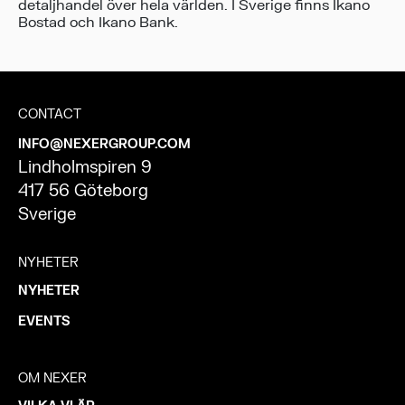
detaljhandel över hela världen. I Sverige finns Ikano
Bostad och Ikano Bank.
CONTACT
INFO@NEXERGROUP.COM
Lindholmspiren 9
417 56 Göteborg
Sverige
NYHETER
NYHETER
EVENTS
OM NEXER