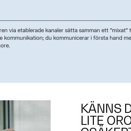
en via etablerade kanaler sätta samman ett ”mixat” t
are kommunikation; du kommunicerar i första hand m
hore.
KÄNNS 
LITE OR