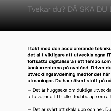
Tvekar du? DÅ SKA DU
I takt med den accelererande tekniku
det allt viktigare att utveckla egna I
fortsätta digitalisera i ett tempo som
konkurrenterna på avstånd. Driver d
utvecklingsavdelning medför det hä
utmaningar. Du har säkert stött på n
— Det är huggsexa om duktiga utveckla
ofta väljer ett IT- eller techbolag som a
— Det är svårt att skala upp och ner. D