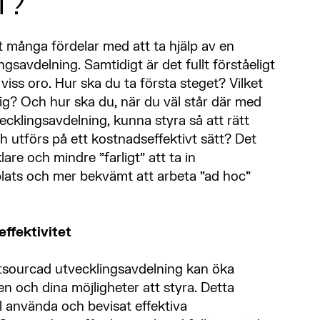
T?
 många fördelar med att ta hjälp av en
gsavdelning. Samtidigt är det fullt förståeligt
viss oro. Hur ska du ta första steget? Vilket
ig? Och hur ska du, när du väl står där med
cklingsavdelning, kunna styra så att rätt
ch utförs på ett kostnadseffektivt sätt? Det
lare och mindre ”farligt” att ta in
plats och mer bekvämt att arbeta ”ad hoc”
ffektivitet
tsourcad utvecklingsavdelning kan öka
en och dina möjligheter att styra. Detta
l använda och bevisat effektiva