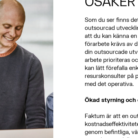
OSÄKER
Som du ser finns det
outsourcad utvecklin
att du kan känna en 
förarbete krävs av d
din outsourcade utve
arbete prioriteras o
kan lätt förefalla enk
resurskonsulter på 
med det operativa.
Ökad styrning och e
Faktum är att en ou
kostnadseffektivitet
genom befintliga, vä