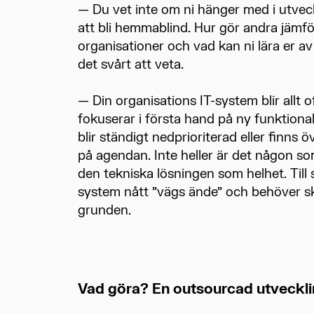
— Du vet inte om ni hänger med i utveck
att bli hemmablind. Hur gör andra jämf
organisationer och vad kan ni lära er a
det svårt att veta.
— Din organisations IT-system blir allt o
fokuserar i första hand på ny funktiona
blir ständigt nedprioriterad eller finns 
på agendan. Inte heller är det någon s
den tekniska lösningen som helhet. Till s
system nått ”vägs ände” och behöver s
grunden.
Vad göra? En outsourcad utvecklin