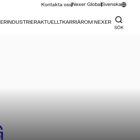
Nexer Global
Svenska
Kontakta oss
TER
INDUSTRIER
AKTUELLT
KARRIÄR
OM NEXER
SÖK
G