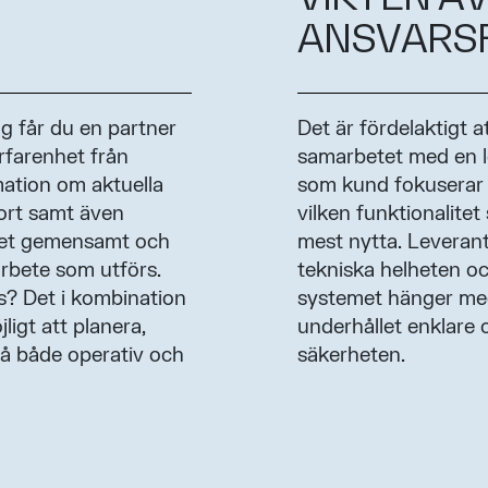
ANSVARS
g får du en partner
Det är fördelaktigt a
rfarenhet från
samarbetet med en le
mation om aktuella
som kund fokuserar 
ort samt även
vilken funktionalitet
betet gemensamt och
mest nytta. Leverant
arbete som utförs.
tekniska helheten och
as? Det i kombination
systemet hänger med
igt att planera,
underhållet enklare 
på både operativ och
säkerheten.