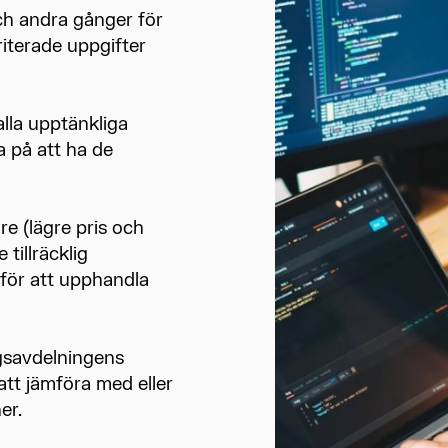
och andra gånger för
oriterade uppgifter
alla upptänkliga
a på att ha de
re (lägre pris och
tillräcklig
 för att upphandla
gsavdelningens
 att jämföra med eller
er.