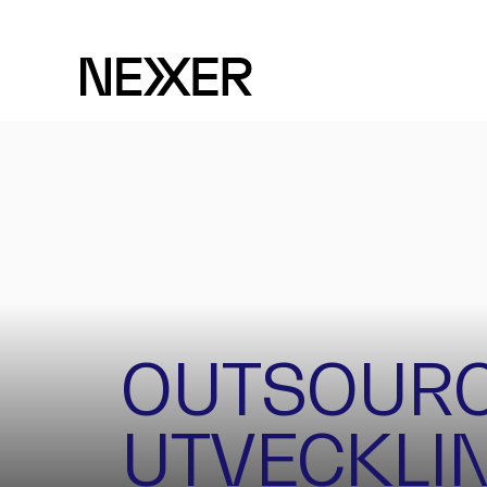
OUTSOURC
UTVECKLI