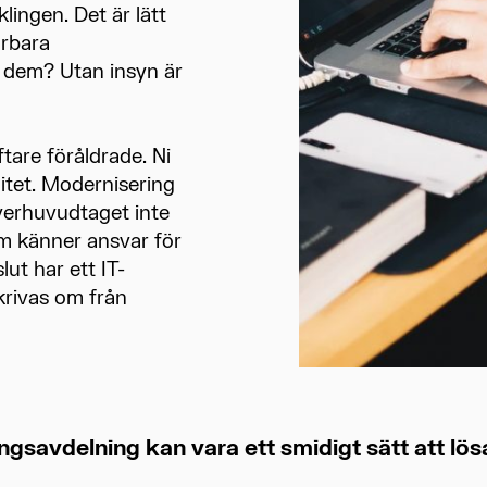
lingen. Det är lätt
örbara
v dem? Utan insyn är
ftare föråldrade. Ni
litet. Modernisering
överhuvudtaget inte
om känner ansvar för
lut har ett IT-
krivas om från
gsavdelning kan vara ett smidigt sätt att lös