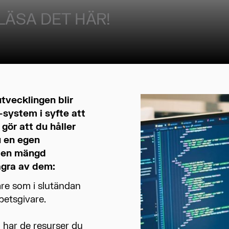
 LÄSA DET HÄR!
tvecklingen blir
T-system i syfte att
 gör att du håller
u en egen
r en mängd
ågra av dem:
re som i slutändan
rbetsgivare.
u har de resurser du