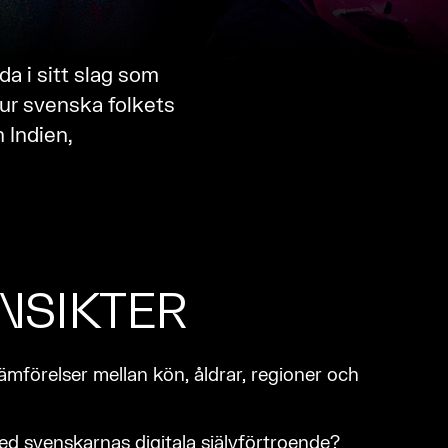
a i sitt slag som
 ur svenska folkets
n Indien,
INSIKTER
– jämförelser mellan kön, åldrar, regioner och
 med svenskarnas digitala självförtroende?