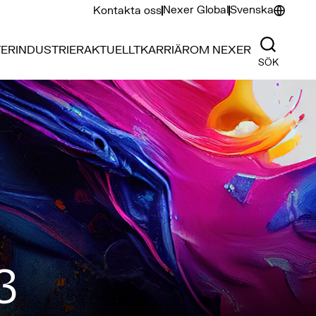
Nexer Global
Svenska
Kontakta oss
TER
INDUSTRIER
AKTUELLT
KARRIÄR
OM NEXER
SÖK
3