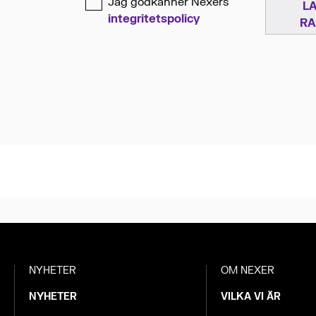
Jag godkänner Nexers
L
integritetspolicy
RA
NYHETER
OM NEXER
NYHETER
VILKA VI ÄR