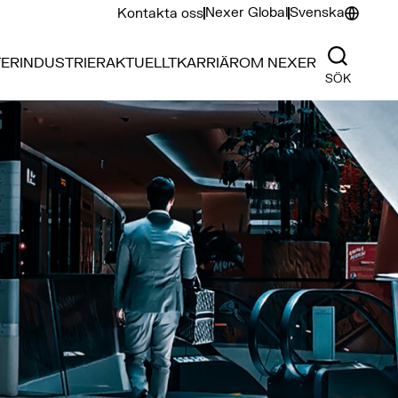
Nexer Global
Svenska
Kontakta oss
TER
INDUSTRIER
AKTUELLT
KARRIÄR
OM NEXER
SÖK