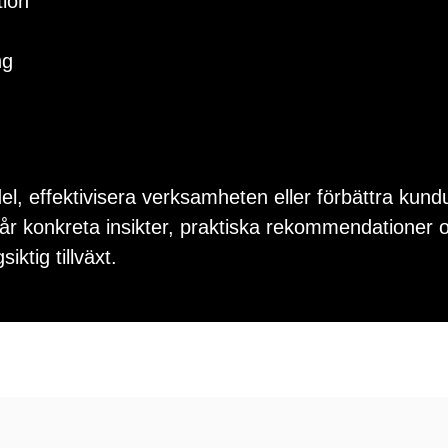
ion
ng
el, effektivisera verksamheten eller förbättra kun
år konkreta insikter, praktiska rekommendationer oc
ktig tillväxt.