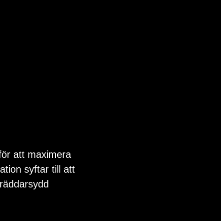
 för att maximera
on syftar till att
skräddarsydd