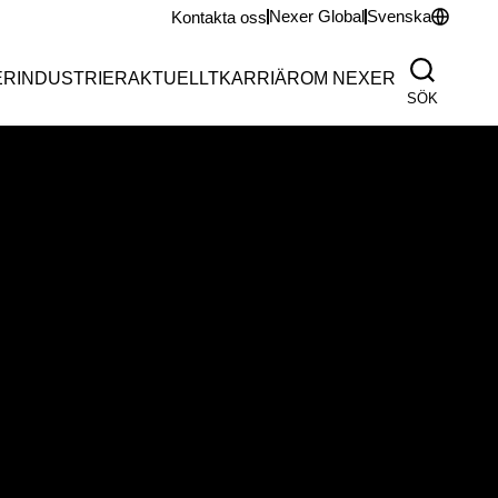
Nexer Global
Svenska
Kontakta oss
ER
INDUSTRIER
AKTUELLT
KARRIÄR
OM NEXER
SÖK