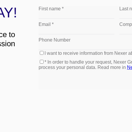
AY!
ce to
ssion