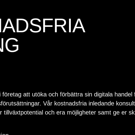
NADSFRIA
NG
öretag att utöka och förbättra sin digitala handel
rutsättningar. Vår kostnadsfria inledande konsultati
er tillväxtpotential och era möjligheter samt ge er 