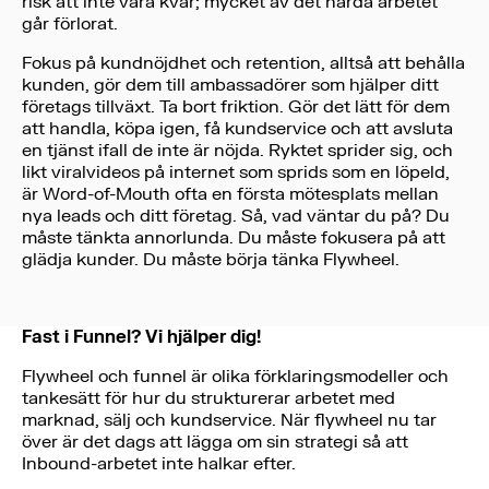
risk att inte vara kvar; mycket av det hårda arbetet
går förlorat.
Fokus på kundnöjdhet och retention, alltså att behålla
kunden, gör dem till ambassadörer som hjälper ditt
företags tillväxt. Ta bort friktion. Gör det lätt för dem
att handla, köpa igen, få kundservice och att avsluta
en tjänst ifall de inte är nöjda. Ryktet sprider sig, och
likt viralvideos på internet som sprids som en löpeld,
är Word-of-Mouth ofta en första mötesplats mellan
nya leads och ditt företag. Så, vad väntar du på? Du
måste tänkta annorlunda. Du måste fokusera på att
glädja kunder. Du måste börja tänka Flywheel.
Fast i Funnel? Vi hjälper dig!
Flywheel och funnel är olika förklaringsmodeller och
tankesätt för hur du strukturerar arbetet med
marknad, sälj och kundservice. När flywheel nu tar
över är det dags att lägga om sin strategi så att
Inbound-arbetet inte halkar efter.