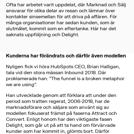
Ofta har arbetet varit uppdelat, där Marknad och Sälj
ansvarar för olika delar av resan och lämnar över
kontakter sinsemellan för att driva på affären. För
många organisationer har sedan kunden, som är
slutmålet, kommit som en eftertanke. Här har det
saknats uppföljning och Delight.
Kunderna har förändrats och därför även modellen
Nyligen fick vi höra HubSpots CEO, Brian Halligan,
tala vid den stora mässan Inbound 2018. Där
proklamerade han: ”The funnel is a broken metaphor
we are using”.
Han utvecklade genom att förklara att under den
period som tratten regerat, 2006-2018, har de
marknadsförare och säljare som använt sig av
modellen fokuserat främst på faserna Attract och
Convert. Enligt honom har den viktigaste fasen
Delight, som går ut på att ta hand om förvärvade
kunder som har kommit in, glömts bort. Därför