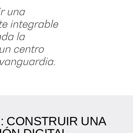
r una
e integrable
nda la
 un centro
 vanguardia.
: CONSTRUIR UNA