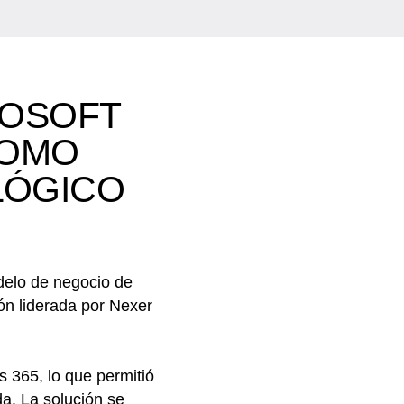
ROSOFT
COMO
LÓGICO
odelo de negocio de
n liderada por Nexer
 365, lo que permitió
da. La solución se