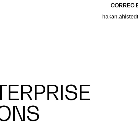
CORREO 
hakan.ahlste
TERPRISE
IONS