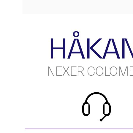
HÅKAN
NEXER COLOMB