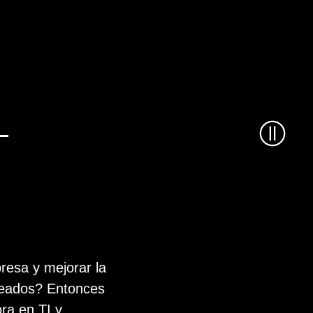
resa y mejorar la
pleados? Entonces
ra en TI y