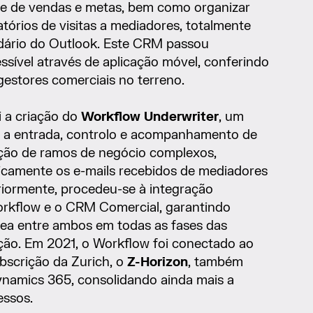
ine de vendas e metas, bem como organizar
tórios de visitas a mediadores, totalmente
dário do Outlook. Este CRM passou
ssível através de aplicação móvel, conferindo
gestores comerciais no terreno.
i a criação do
Workflow Underwriter
, um
za a entrada, controlo e acompanhamento de
ação de ramos de negócio complexos,
icamente os e-mails recebidos de mediadores
iormente, procedeu-se à integração
orkflow e o CRM Comercial, garantindo
nea entre ambos em todas as fases das
ação. Em 2021, o Workflow foi conectado ao
ubscrição da Zurich, o
Z-Horizon
, também
namics 365, consolidando ainda mais a
essos.