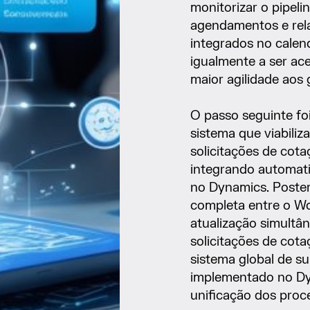
monitorizar o pipel
agendamentos e rela
integrados no calen
igualmente a ser ace
maior agilidade aos 
O passo seguinte fo
sistema que viabili
solicitações de cot
integrando automat
no Dynamics. Poster
completa entre o W
atualização simultâ
solicitações de cot
sistema global de s
implementado no Dy
unificação dos proc