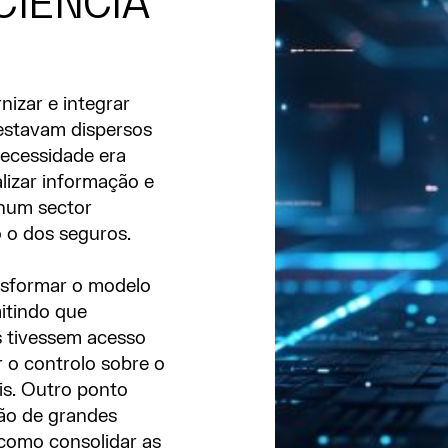
CIÊNCIA
nizar e integrar
estavam dispersos
necessidade era
ralizar informação e
 num sector
 o dos seguros.
ansformar o modelo
itindo que
s tivessem acesso
ar o controlo sobre o
is. Outro ponto
ção de grandes
como consolidar as